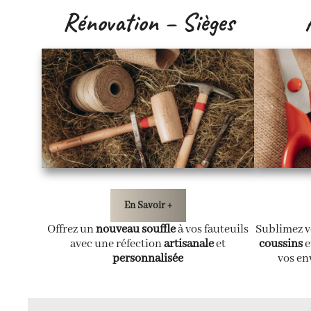
Rénovation – Sièges
En Savoir +
Offrez un
nouveau souffle
à vos fauteuils
Sublimez v
avec une réfection
artisanale
et
coussins
e
personnalisée
vos env