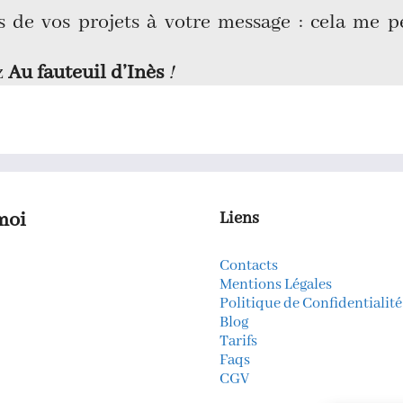
 de vos projets à votre message : cela me 
z
Au fauteuil d’Inès
!
moi
Liens
Contacts
k
gram
kedIn
Mentions Légales
Politique de Confidentialité
Blog
Tarifs
Faqs
CGV