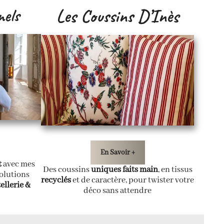
nels
Les Coussins D’Inès
En Savoir +
t
avec mes
Des coussins
uniques faits main
, en tissus
olutions
recyclés
et de caractère, pour twister votre
ellerie &
déco sans attendre