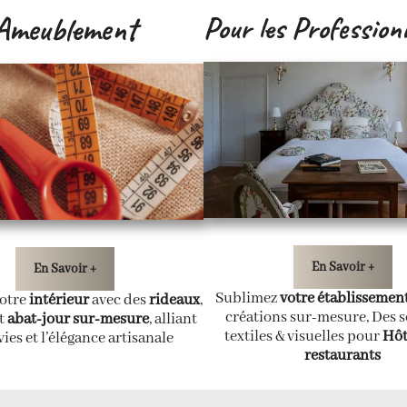
Ameublement
Pour les Profession
En Savoir +
En Savoir +
Sublimez
votre établissemen
otre
intérieur
avec des
rideaux
,
créations sur-mesure, Des s
t
abat-jour sur-mesure
, alliant
textiles & visuelles pour
Hôt
ies et l’élégance artisanale
restaurants