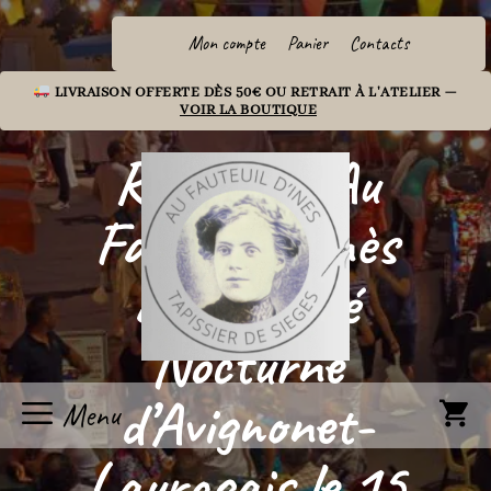
Aller
au
Mon compte
Panier
Contacts
contenu
LIVRAISON OFFERTE DÈS 50€ OU RETRAIT À L'ATELIER —
VOIR LA BOUTIQUE
Retrouvez Au
Fauteuil d’Inès
au Marché
Nocturne
d’Avignonet-
Menu
Lauragais le 15