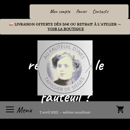
Aller
au
Mon compte
Panier
Contacts
contenu
LIVRAISON OFFERTE DÈS 50€ OU RETRAIT À L'ATELIER —
VOIR LA BOUTIQUE
Comment
reconnaître le
style d’un
fauteuil ?
Menu
7 avril 2025
•
sabine naudinat