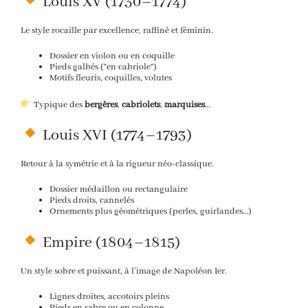
Louis XV (1730–1774)
Le style rocaille par excellence, raffiné et féminin.
Dossier en violon ou en coquille
Pieds galbés (“en cabriole”)
Motifs fleuris, coquilles, volutes
Typique des
bergères
,
cabriolets
,
marquises
…
Louis XVI (1774–1793)
Retour à la symétrie et à la rigueur néo-classique.
Dossier médaillon ou rectangulaire
Pieds droits, cannelés
Ornements plus géométriques (perles, guirlandes…)
Empire (1804–1815)
Un style sobre et puissant, à l’image de Napoléon Ier.
Lignes droites, accotoirs pleins
Pieds en sabre ou en colonne