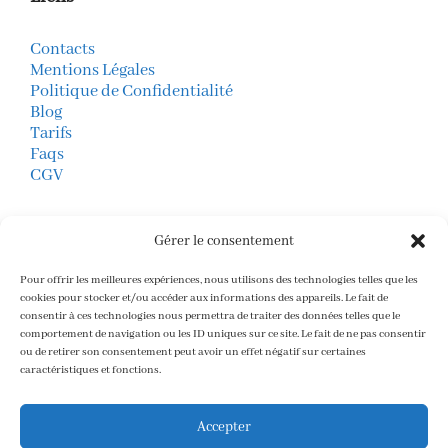
Contacts
Mentions Légales
Politique de Confidentialité
Blog
Tarifs
Faqs
CGV
Mode de Paiements
Gérer le consentement
virement bancaire
CB (boutique en ligne)
Pour offrir les meilleures expériences, nous utilisons des technologies telles que les
Paypal
cookies pour stocker et/ou accéder aux informations des appareils. Le fait de
consentir à ces technologies nous permettra de traiter des données telles que le
Stripe
comportement de navigation ou les ID uniques sur ce site. Le fait de ne pas consentir
ou de retirer son consentement peut avoir un effet négatif sur certaines
caractéristiques et fonctions.
Avis
Accepter