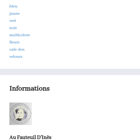
bleu
jaune
vert
noir
multicolore
fleurs
cale-dos
velours
Informations
Au Fauteuil D'Inès