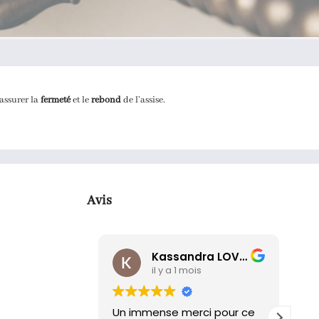
assurer la
fermeté
et le
rebond
de l’assise.
Avis
Kassandra LOVISA
il y a 1 mois
Un immense merci pour ce
Un