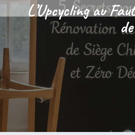
L’Upcycling au Faut
de