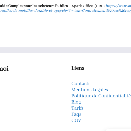
Guide Complet pour les Acheteurs Publics
– Spark Office. (URL :
https://www.spa
-publics-de-mobilier-durable-et-upcycle/#:~:text=Contrairement%20au%20re
moi
Liens
Contacts
k
gram
kedIn
Mentions Légales
Politique de Confidentialité
Blog
Tarifs
Faqs
CGV