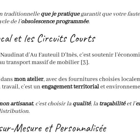
n traditionnelle
que je pratique
garantit que votre faute
cle de l’
obsolescence programmée
.
cal et les Circuits Courts
 Naudinat d’Au Fauteuil D’Inès, c’est soutenir l’économ
au transport massif de mobilier [3].
é dans
mon atelier
, avec des fournitures choisies locale
travail, c’est un
engagement territorial
et environneme
mon artisanat
, c’est choisir la
qualité
, la
traçabilité
et l’
e
istribution.
sur-Mesure et Personnalisée