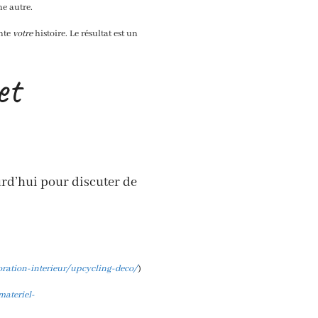
ne autre.
onte
votre
histoire. Le résultat est un
et
rd’hui pour discuter de
oration-interieur/upcycling-deco/
)
materiel-