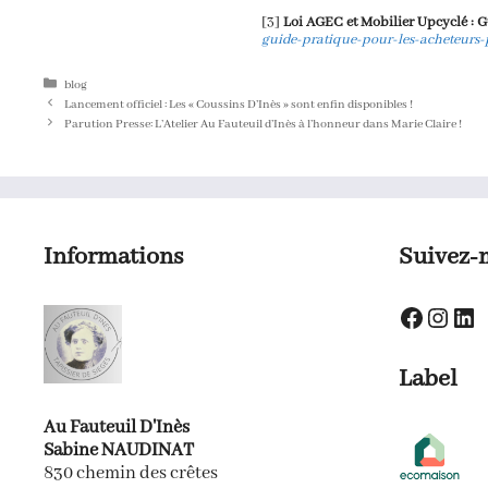
[3]
Loi AGEC et Mobilier Upcyclé : 
guide-pratique-pour-les-acheteurs
Catégories
blog
Lancement officiel : Les « Coussins D’Inès » sont enfin disponibles !
Parution Presse: L’Atelier Au Fauteuil d’Inès à l’honneur dans Marie Claire !
Informations
Suivez-
Faceboo
Insta
Lin
Label
Au Fauteuil D'Inès
Sabine NAUDINAT
830 chemin des crêtes