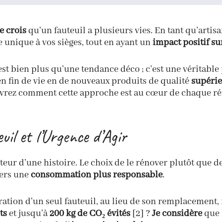
je crois
qu’un fauteuil a plusieurs vies. En tant qu’artisa
e unique à vos sièges, tout en ayant un
impact positif su
st bien plus qu’une tendance déco ; c’est une véritable
en fin de vie en de nouveaux produits de qualité
supéri
ouvrez comment cette approche est au cœur de chaque r
uil et l’Urgence d’Agir
eur d’une histoire. Le choix de le rénover plutôt que d
vers une
consommation plus responsable
.
ration d’un seul fauteuil, au lieu de son remplacement
ts
et jusqu’à
200 kg de CO₂ évités
[2] ?
Je considère
que l