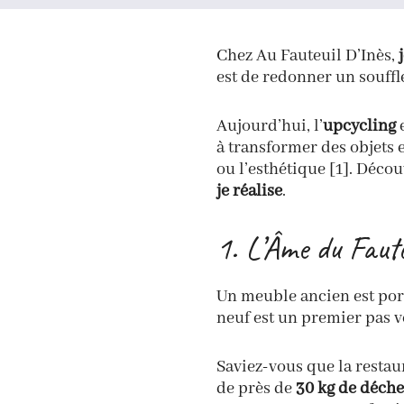
Chez Au Fauteuil D’Inès,
est de redonner un souffl
Aujourd’hui, l’
upcycling
e
à transformer des objets 
ou l’esthétique [1]. Déc
je réalise
.
1. L’Âme du Faute
Un meuble ancien est port
neuf est un premier pas 
Saviez-vous que la restau
de près de
30 kg de déche