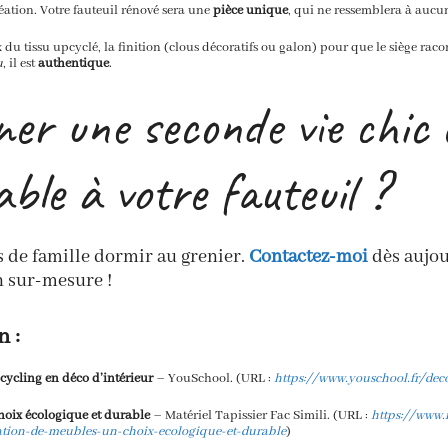
réation. Votre fauteuil rénové sera une
pièce unique
, qui ne ressemblera à aucu
ix du tissu upcyclé, la finition (clous décoratifs ou galon) pour que le siège rac
u
, il est
authentique
.
er une seconde vie chic 
ble à votre fauteuil ?
rs de famille dormir au grenier.
Contactez-moi
dès aujou
n sur-mesure !
n :
cycling en déco d’intérieur
– YouSchool. (URL :
https://www.youschool.fr/dec
hoix écologique et durable
– Matériel Tapissier Fac Simili. (URL :
https://www.
ation-de-meubles-un-choix-ecologique-et-durable
)