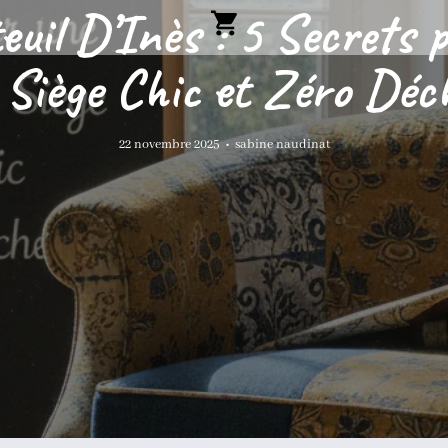
euil D’Inès : 5 Secrets
 Siège Chic et Zéro Déc
22 novembre 2025
•
sabine naudinat