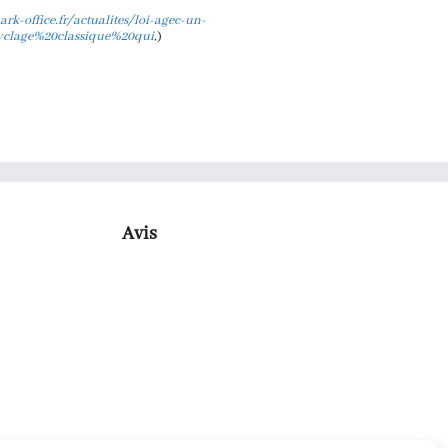
rk-office.fr/actualites/loi-agec-un-
cyclage%20classique%20qui
,
)
Avis