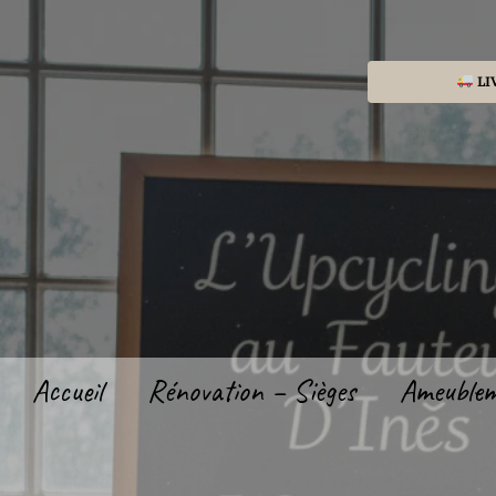
Aller
au
contenu
LI
Accueil
Rénovation – Sièges
Ameuble