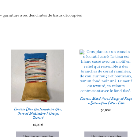
 garniture avec des chutes de tissus découpées
Coussin Motif Corail Rouge et Beige
– Décoration Côtier Chic
Coussin Déco Rectangulaire Bleu,
30,00
€
Ocre et Multicolore | Design
Texturé
15,00
€
Ajouter au panier
Ajouter au panier