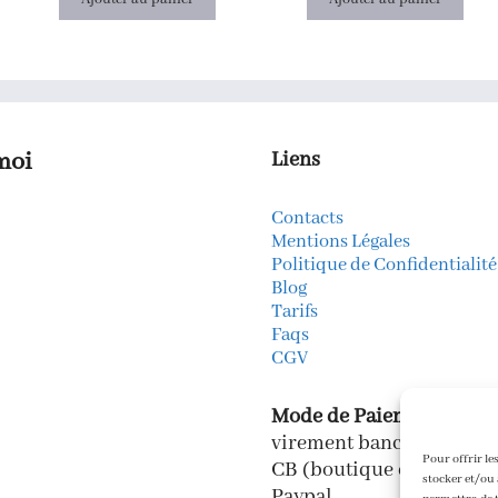
moi
Liens
Contacts
k
gram
kedIn
Mentions Légales
Politique de Confidentialité
Blog
Tarifs
Faqs
CGV
Mode de Paiements
virement bancaire
Pour offrir le
CB (boutique en ligne)
stocker et/ou 
Paypal