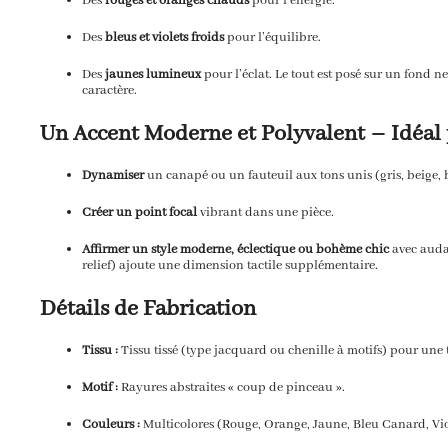
Des
rouges et oranges chauds
pour l’énergie.
Des
bleus et violets froids
pour l’équilibre.
Des
jaunes lumineux
pour l’éclat.
Le tout est posé sur un fond neu
caractère.
Un Accent Moderne et Polyvalent –
Idéal 
Dynamiser
un canapé ou un fauteuil aux tons unis (gris,
beige,
b
Créer un point focal
vibrant dans une pièce.
Affirmer un style moderne, éclectique ou bohème chic
avec auda
relief) ajoute une dimension tactile supplémentaire.
Détails de Fabrication
Tissu :
Tissu tissé (type jacquard ou chenille à motifs) pour une 
Motif :
Rayures abstraites « coup de pinceau ».
Couleurs :
Multicolores (Rouge,
Orange,
Jaune,
Bleu Canard,
Vio