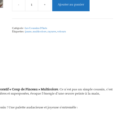
-
+
Ajouter au panier
quantité
de
Coussin
Design
Rayures
Multicolores
Catégorie :
Les Coussins D'Inès
-
Étiquettes :
jaune
,
multicolore
,
rayures
,
velours
Abstrait
Coup
de
Pinceau
Moderne
oratif « Coup de Pinceau » Multicolore
.
Ce n’est pas un simple coussin,
c’est
ières et superposées,
évoque l’énergie d’une œuvre peinte à la main,
ssin !
Une palette audacieuse et joyeuse s’entremêle :