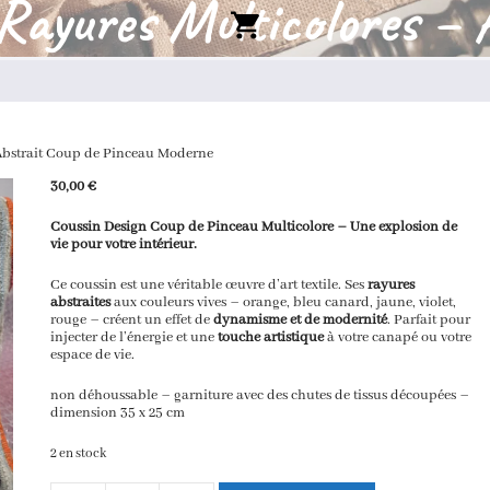
Rayures Multicolores – 
Pinceau Moderne
Abstrait Coup de Pinceau Moderne
30,00
€
Coussin Design Coup de Pinceau Multicolore – Une explosion de
vie pour votre intérieur.
Ce coussin est une véritable œuvre d’art textile. Ses
rayures
abstraites
aux couleurs vives – orange, bleu canard, jaune, violet,
rouge – créent un effet de
dynamisme et de modernité
. Parfait pour
injecter de l’énergie et une
touche artistique
à votre canapé ou votre
espace de vie.
non déhoussable – garniture avec des chutes de tissus découpées –
dimension 35 x 25 cm
2 en stock