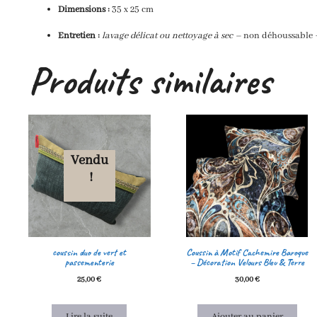
Dimensions :
35 x 25 cm
Entretien :
lavage délicat ou nettoyage à sec –
non déhoussable –
Produits similaires
Vendu
!
coussin duo de vert et
Coussin à Motif Cachemire Baroque
passementerie
– Décoration Velours Bleu & Terre
25,00
€
30,00
€
Lire la suite
Ajouter au panier