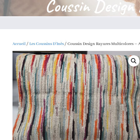
Coussin Design 
Accueil
/
Les Coussins D'Inès
/ Coussin Design Rayures Multicolores – 