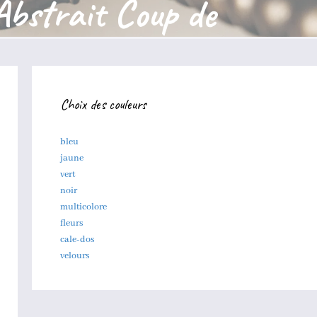
Abstrait Coup de
Choix des couleurs
bleu
jaune
vert
noir
multicolore
fleurs
cale-dos
velours