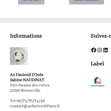
Informations
Suivez-
Faceboo
Insta
Lin
Label
Au Fauteuil D'Inès
Sabine NAUDINAT
830 chemin des crêtes
31290 Renneville
Tel 06/73/76/74/46
contact@aufauteuildines.fr