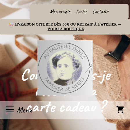
Aller
au
Mon compte
Panier
Contacts
contenu
LIVRAISON OFFERTE DÈS 50€ OU RETRAIT À L'ATELIER —
VOIR LA BOUTIQUE
Comment vais-je
recevoir ma
carte cadeau ?
Menu