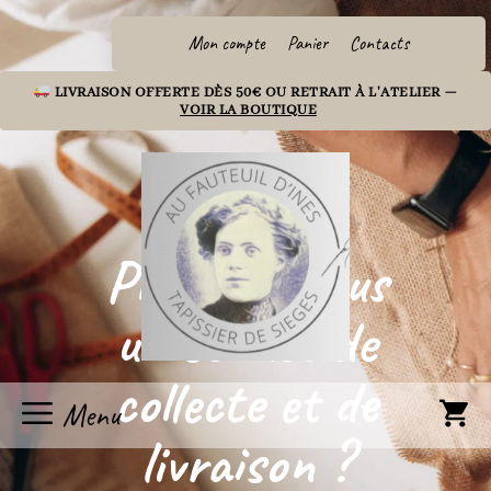
Aller
au
Mon compte
Panier
Contacts
contenu
LIVRAISON OFFERTE DÈS 50€ OU RETRAIT À L'ATELIER —
VOIR LA BOUTIQUE
Proposez-vous
un service de
collecte et de
Menu
livraison ?