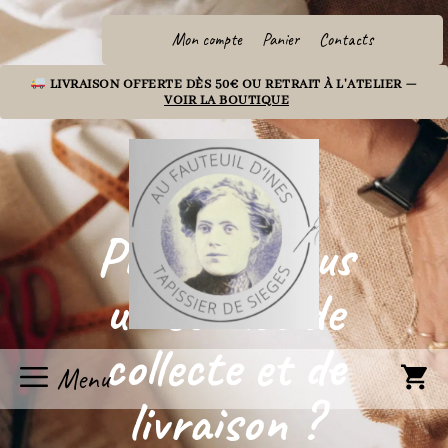
Aller
au
Mon compte
Panier
Contacts
contenu
LIVRAISON OFFERTE DÈS 50€ OU RETRAIT À L'ATELIER —
VOIR LA BOUTIQUE
Proposez-vous
un service de
collecte et de
Menu
livraison ?