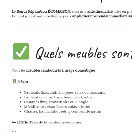
Le
Bonus Réparation ÉCOMAISON
, c’est une
aide financière
mise en pla
En tant qu’artisan labellisé, je peux
appliquer une remise immédiate sur
Quels meubles sont 
Tous les
meubles rembourrés à usage domestique
:
Sièges
:
Fauteuils fixes, club, bergères, relax ou massants
Fauteuils en cuir, tissu, bois, métal, rotin
Canapés fixes, convertibles ou d’angle
Méridiennes, chauffeuses, sofas, divans
Chaises, bancs, tabourets, y compris de jardin
🛏
Literie
:Têtes de lit rembourrées ou non