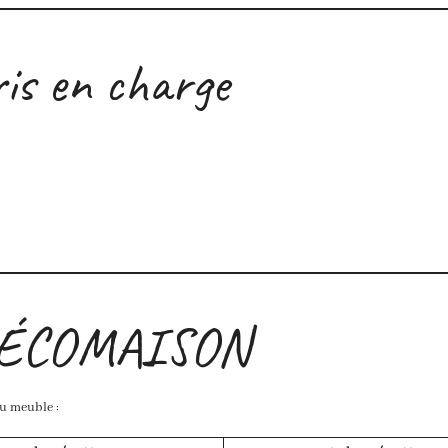
is en charge
el ÉCOMAISON
du meuble :