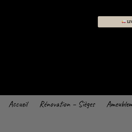
Aller
au
contenu
LI
Accueil
Rénovation – Sièges
Ameuble