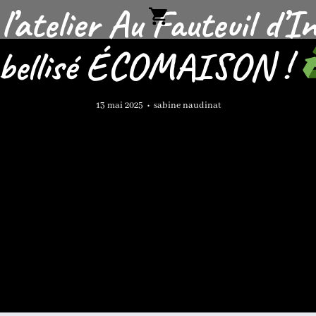
l’atelier Au Fauteuil d’
abellisé ÉCOMAISON !
13 mai 2025
•
sabine naudinat