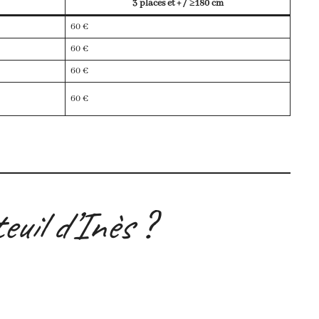
3 places et + / ≥180 cm
60 €
60 €
60 €
60 €
euil d’Inès
?