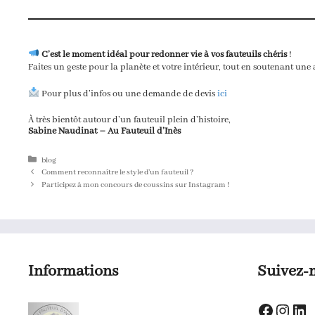
C’est le moment idéal pour redonner vie à vos fauteuils chéris
!
Faites un geste pour la planète et votre intérieur, tout en soutenant une
Pour plus d’infos ou une demande de devis
ici
À très bientôt autour d’un fauteuil plein d’histoire,
Sabine Naudinat – Au Fauteuil d’Inès
Catégories
blog
Comment reconnaître le style d’un fauteuil ?
Participez à mon concours de coussins sur Instagram !
Informations
Suivez-
Faceboo
Insta
Lin