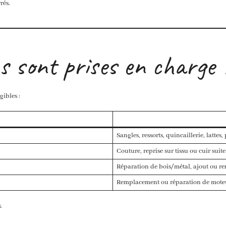
rés.
s sont prises en charge 
gibles :
Sangles, ressorts, quincaillerie, lattes,
Couture, reprise sur tissu ou cuir sui
Réparation de bois/métal, ajout ou 
Remplacement ou réparation de moteur
.