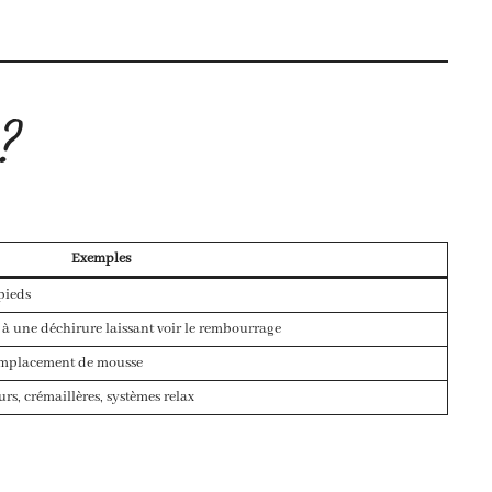
?
Exemples
 pieds
te à une déchirure laissant voir le rembourrage
remplacement de mousse
s, crémaillères, systèmes relax