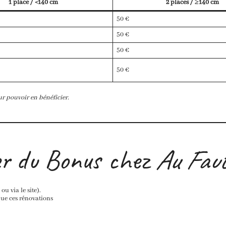
1 place / <140 cm
2 places / ≥140 cm
50 €
50 €
50 €
50 €
r pouvoir en bénéficier.
er du Bonus chez
Au Faut
u via le site).
que ces rénovations