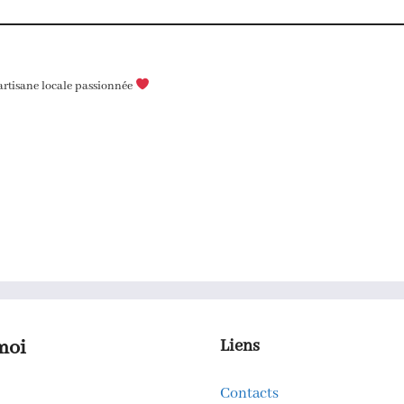
 artisane locale passionnée
moi
Liens
Contacts
k
gram
kedIn