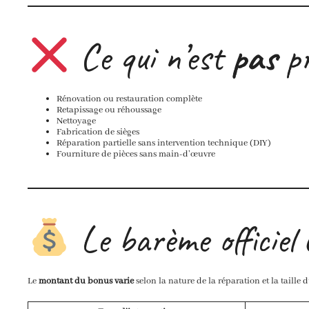
Ce qui n’est
pas
pr
Rénovation ou restauration complète
Retapissage ou réhoussage
Nettoyage
Fabrication de sièges
Réparation partielle sans intervention technique (DIY)
Fourniture de pièces sans main-d’œuvre
Le barème offici
Le
montant du bonus varie
selon la nature de la réparation et la taille 