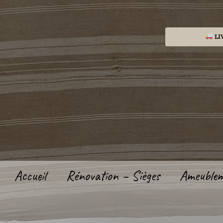
Aller
au
contenu
LI
Accueil
Rénovation – Sièges
Ameuble