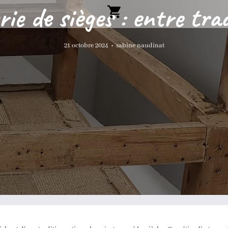
rie de sièges : entre tr
21 octobre 2024
•
sabine naudinat