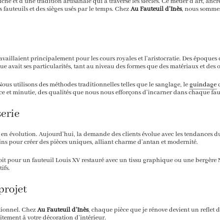
iche et d’une tradition artisanale qui a traversé les siècles. Ce métier d’art, anc
 fauteuils et des sièges usés par le temps. Chez
Au Fauteuil d’Inès
, nous sommes
 travaillaient principalement pour les cours royales et l’aristocratie. Des époq
 avait ses particularités, tant au niveau des formes que des matériaux et des o
Nous utilisons des méthodes traditionnelles telles que le sanglage, le
guindage
d
ience et minutie, des qualités que nous nous efforçons d’incarner dans chaque fa
serie
ins en évolution. Aujourd’hui, la demande des clients évolue avec les tendances du 
ns pour créer des pièces uniques, alliant charme d’antan et modernité.
soit pour un fauteuil Louis XV restauré avec un tissu graphique ou une bergère N
ifs.
projet
ctionnel. Chez
Au Fauteuil d’Inès
, chaque pièce que je rénove devient un reflet d
aitement à votre décoration d’intérieur.