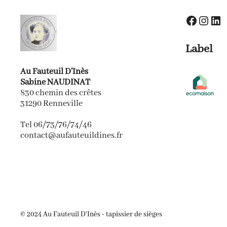
Faceboo
Insta
Lin
Label
Au Fauteuil D'Inès
Sabine NAUDINAT
830 chemin des crêtes
31290 Renneville
Tel 06/73/76/74/46
contact@aufauteuildines.fr
© 2024 Au Fauteuil D'Inès - tapissier de sièges