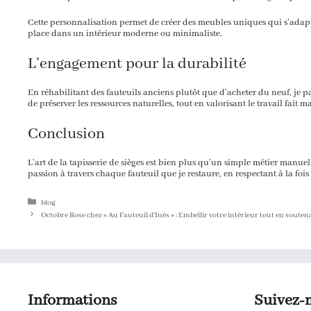
Cette personnalisation permet de créer des meubles uniques qui s’adapte
place dans un intérieur moderne ou minimaliste.
L’engagement pour la durabilité
En réhabilitant des fauteuils anciens plutôt que d’acheter du neuf, je p
de préserver les ressources naturelles, tout en valorisant le travail fait ma
Conclusion
L’art de la tapisserie de sièges est bien plus qu’un simple métier manuel.
passion à travers chaque fauteuil que je restaure, en respectant à la foi
Catégories
blog
Octobre Rose chez « Au Fauteuil d’Inès » : Embellir votre intérieur tout en souten
Informations
Suivez-