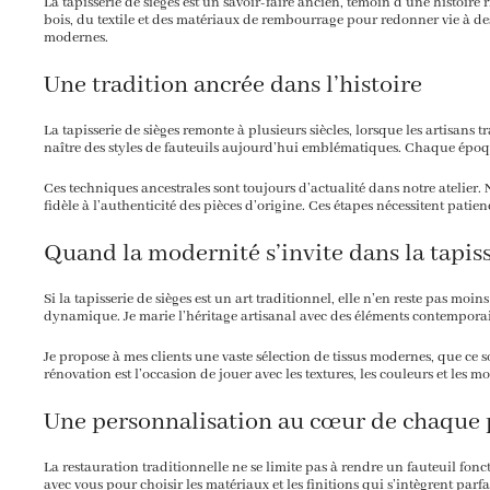
La tapisserie de sièges est un savoir-faire ancien, témoin d’une histoire r
bois, du textile et des matériaux de rembourrage pour redonner vie à des
modernes.
Une tradition ancrée dans l’histoire
La tapisserie de sièges remonte à plusieurs siècles, lorsque les artisans
naître des styles de fauteuils aujourd’hui emblématiques. Chaque époque
Ces techniques ancestrales sont toujours d’actualité dans notre atelier. 
fidèle à l’authenticité des pièces d’origine. Ces étapes nécessitent pat
Quand la modernité s’invite dans la tapis
Si la tapisserie de sièges est un art traditionnel, elle n’en reste pas mo
dynamique. Je marie l’héritage artisanal avec des éléments contemporai
Je propose à mes clients une vaste sélection de tissus modernes, que ce 
rénovation est l’occasion de jouer avec les textures, les couleurs et les mot
Une personnalisation au cœur de chaque 
La restauration traditionnelle ne se limite pas à rendre un fauteuil fon
avec vous pour choisir les matériaux et les finitions qui s’intègrent parf