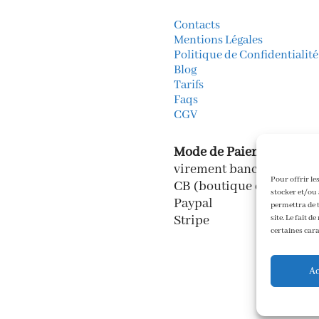
Contacts
k
gram
kedIn
Mentions Légales
Politique de Confidentialité
Blog
Tarifs
Faqs
CGV
Mode de Paiements
virement bancaire
Pour offrir le
CB (boutique en ligne)
stocker et/ou 
Paypal
permettra de t
Stripe
site. Le fait 
certaines cara
Ac