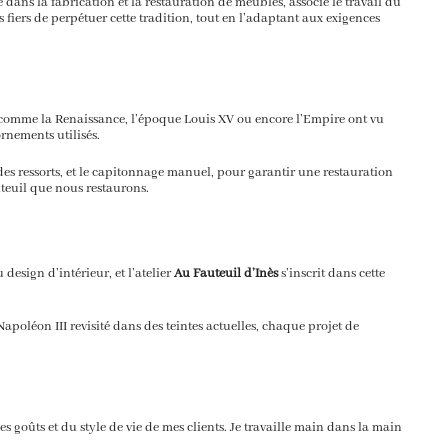
ré dans la fabrication et la restauration de meubles, associe le travail du
 fiers de perpétuer cette tradition, tout en l’adaptant aux exigences
ues comme la Renaissance, l’époque Louis XV ou encore l’Empire ont vu
rnements utilisés.
es ressorts, et le capitonnage manuel, pour garantir une restauration
uteuil que nous restaurons.
design d’intérieur, et l’atelier
Au Fauteuil d’Inès
s’inscrit dans cette
apoléon III revisité dans des teintes actuelles, chaque projet de
es goûts et du style de vie de mes clients. Je travaille main dans la main