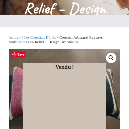
Relief – Design
Graphique
Accueil
/
Les Coussins D'Inès
/ Coussin Artisanal Rayures
Multicolores en Relief – Design Graphique
Save
Vendu !