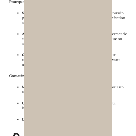
Pourquoi l’adopter ?
Signature de Créateur :
Fidèle à notre collection, ce coussin
porte l’étiquette rouge distinctive, symbole d’une confection
artisanale soignée.
Accent Déco Fort :
Sa forme rectangulaire allongée permet de
structurer votre décoration, que ce soit en pièce unique ou
associé à d’autres modèles plus sobres.
Qualité Durable :
Des matières sélectionnées pour leur
résistance et leur tenue dans le temps, tout en conservant
une douceur exceptionnelle.
Caractéristiques Techniques :
Matières :
Mélange de coton et velours synthétique pour un
relief durable.
Coloris :
Rayures multicolores (rose, orange, vert, bleu,
beige) / Dos bleu électrique.
Dimensions :
30 x 15 cm