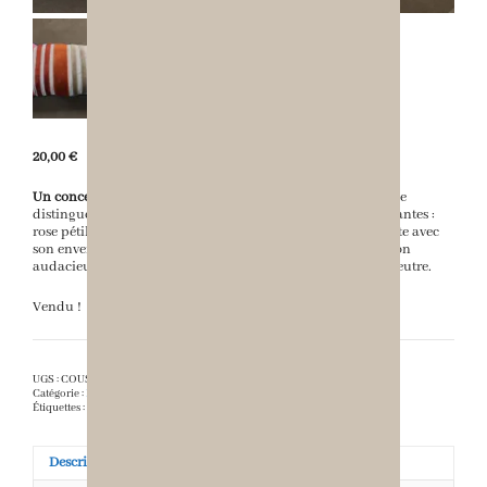
20,00
€
Un concentré d’énergie et de textures.
Ce coussin artisanal se
distingue par ses larges
rayures en relief
aux couleurs éclatantes :
rose pétillant, orange vif, vert anis et bleu azur. Son contraste avec
son envers bleu électrique en fait un accessoire de décoration
audacieux, idéal pour réveiller un fauteuil ou un canapé neutre.
Vendu !
UGS :
COUSSIN-RAYURES-MULTICOLORE
Catégorie :
Les Coussins D'Inès
Étiquettes :
cale-dos
,
jaune
,
multicolore
,
rayures
,
rouge
,
velours
,
vert
Description