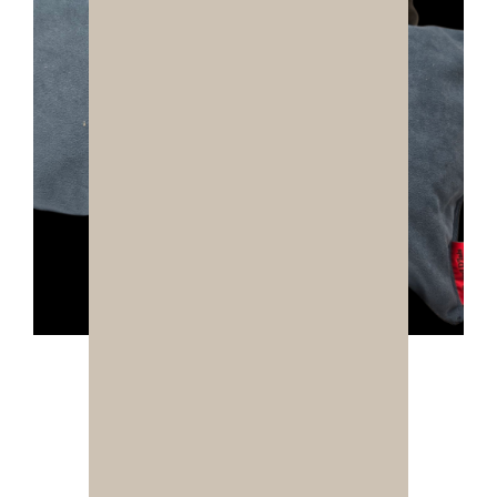
Coussin Décoratif Velours Bleu Ardoise – Douceur et Chic
20,00
€
Ajouter au panier