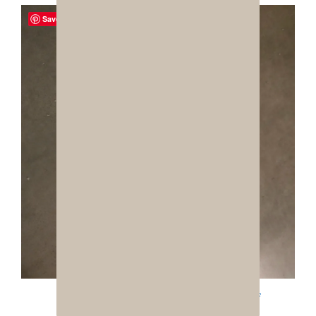
Save
Coussin Artisanal à Pois Multicolores – Design Pop & Velours
20,00
€