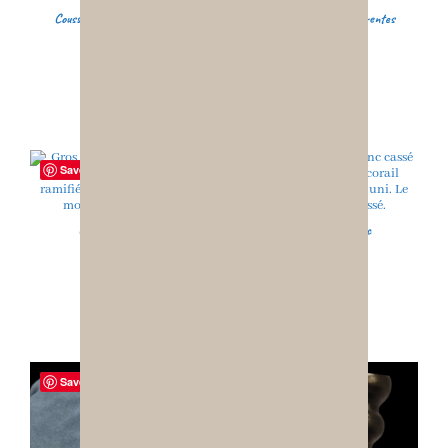
Coussin Décoratif Velours Noir – Motif Floral Luxe – 2 faces différentes
30,00
€
Ajouter au panier
Save
Coussin Motif Corail Rouge et Beige – Décoration Côtier Chic
30,00
€
Ajouter au panier
Save