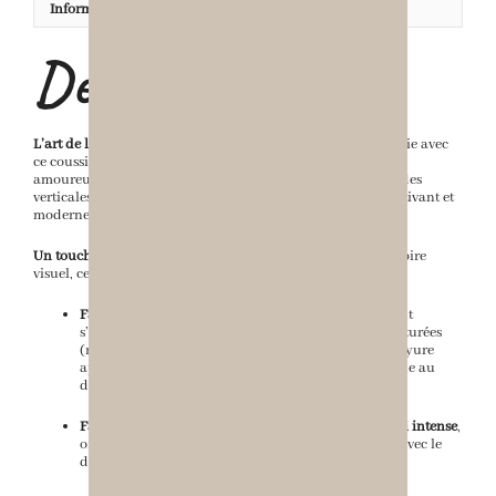
Informations complémentaires
Description
L’art de la géométrie colorée
Redynamisez votre espace de vie avec
ce coussin au style résolument graphique. Conçu pour les
amoureux de la couleur, ce modèle mise sur un jeu de bandes
verticales aux largeurs variées, créant un rythme visuel captivant et
moderne.
Un toucher relief irrésistible
Bien plus qu’un simple accessoire
visuel, ce coussin offre une véritable expérience tactile :
Face avant :
Un tissage blanc pur sur lequel viennent
s’apposer des
bandes de velours ras
aux couleurs saturées
(rose, rouge, orange, crème, vert et bleu). Chaque rayure
apporte un relief moelleux et une profondeur unique au
design.
Face arrière :
Un tissu de haute qualité d’un
bleu roi intense
,
offrant une finition sobre et élégante qui contraste avec le
dynamisme de la face avant.