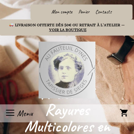
Aller
au
Mon compte
Panier
Contacts
contenu
LIVRAISON OFFERTE DÈS 50€ OU RETRAIT À L'ATELIER —
VOIR LA BOUTIQUE
Coussin
Artisanal
Rayures
Menu
Multicolores en