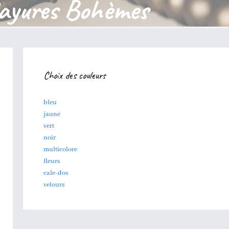
Rayures Bohèmes
Choix des couleurs
bleu
jaune
vert
noir
multicolore
fleurs
cale-dos
velours