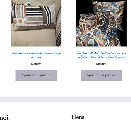
coussin en nuances de rayures beige
Coussin à Motif Cachemire Baroque
marron
– Décoration Velours Bleu & Terre
30,00
€
30,00
€
Ajouter au panier
Ajouter au panier
moi
Liens