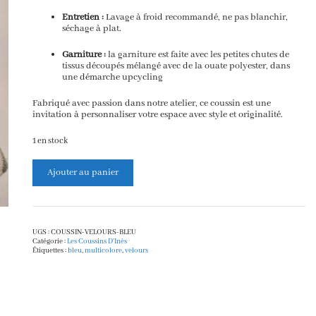
Entretien :
Lavage à froid recommandé, ne pas blanchir,
séchage à plat.
Garniture :
la garniture est faite avec les petites chutes de
tissus découpés mélangé avec de la ouate polyester, dans
une démarche upcycling
Fabriqué avec passion dans notre atelier, ce coussin est une
invitation à personnaliser votre espace avec style et originalité.
1 en stock
quantité
Ajouter au panier
de
Coussin
Déco
Velours
Bleu
Intense
UGS :
COUSSIN-VELOURS-BLEU
&
Catégorie :
Les Coussins D'Inès
Étiquettes :
bleu
,
multicolore
,
velours
Rayures
Bohèmes