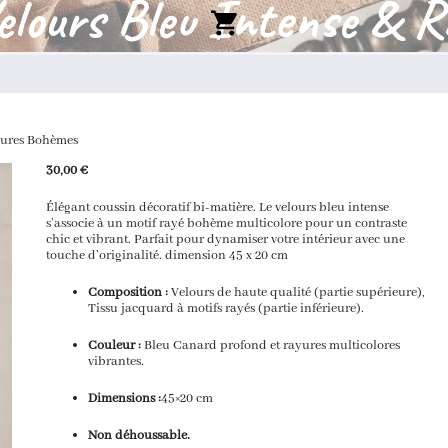
elours Bleu Intense & 
yures Bohèmes
30,00
€
Élégant coussin décoratif bi-matière. Le velours bleu intense
s’associe à un motif rayé bohème multicolore pour un contraste
chic et vibrant. Parfait pour dynamiser votre intérieur avec une
touche d’originalité. dimension 45 x 20 cm
Composition :
Velours de haute qualité (partie supérieure),
Tissu jacquard à motifs rayés (partie inférieure).
Couleur :
Bleu Canard profond et rayures multicolores
vibrantes.
Dimensions :
45×20 cm
Non
déhoussable.