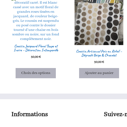
produit
a
plusieurs
variations.
Les
options
peuvent
être
choisies
sur
Coussin Jacquard Floral Taupe et
la
Ivoire – Décoration Intemporelle
Coussin Artisanal Pois en Relief –
page
Dégradé Beige & Chocolat
du
30,00
€
produit
30,00
€
Choix des options
Ajouter au panier
Informations
Suivez-