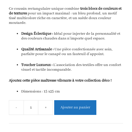
Ce coussin rectangulaire unique combine
trois blocs de couleurs et
de textures
pour un impact maximal : un bleu profond, un motif
tissé multicolore riche en caractère, et un suède doux couleur
moutarde.
Design Éclectique :
Idéal pour injecter de la personnalité et
des couleurs chaudes dans n’importe quel espace.
Qualité Artisanale :
Une pièce confectionnée avec soin,
parfaite pour le canapé ou un fauteuil d’appoint.
Toucher Luxueux :
L’association des textiles offre un confort
visuel et tactile incomparable.
Ajoutez cette pièce maîtresse vibrante à votre collection déco !
Dimensions : 15 x25 cm
-
+
Ajouter au panier
quantité
de
Coussin
Déco
Rectangulaire