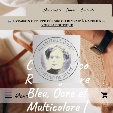
Aller
au
Mon compte
Panier
Contacts
contenu
LIVRAISON OFFERTE DÈS 50€ OU RETRAIT À L'ATELIER —
VOIR LA BOUTIQUE
Coussin Déco
Rectangulaire
Bleu, Ocre et
Menu
Multicolore |