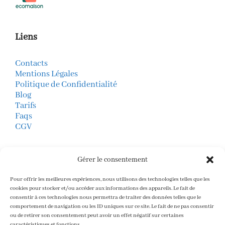
Liens
Contacts
Mentions Légales
Politique de Confidentialité
Blog
Tarifs
Faqs
CGV
Mode de Paiements
Gérer le consentement
virement bancaire
CB (boutique en ligne)
Pour offrir les meilleures expériences, nous utilisons des technologies telles que les
Paypal
cookies pour stocker et/ou accéder aux informations des appareils. Le fait de
consentir à ces technologies nous permettra de traiter des données telles que le
Stripe
comportement de navigation ou les ID uniques sur ce site. Le fait de ne pas consentir
ou de retirer son consentement peut avoir un effet négatif sur certaines
caractéristiques et fonctions.