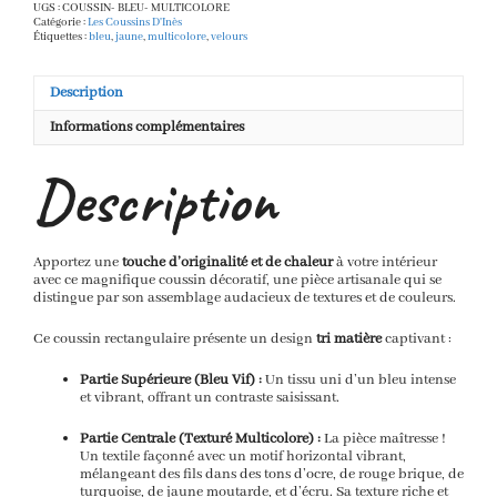
Bleu,
UGS :
COUSSIN- BLEU- MULTICOLORE
Ocre
Catégorie :
Les Coussins D'Inès
et
Étiquettes :
bleu
,
jaune
,
multicolore
,
velours
Multicolore
|
Design
Description
Texturé
Informations complémentaires
Description
Apportez une
touche d’originalité et de chaleur
à votre intérieur
avec ce magnifique coussin décoratif, une pièce artisanale qui se
distingue par son assemblage audacieux de textures et de couleurs.
Ce coussin rectangulaire présente un design
tri matière
captivant :
Partie Supérieure (Bleu Vif) :
Un tissu uni d’un bleu intense
et vibrant, offrant un contraste saisissant.
Partie Centrale (Texturé Multicolore) :
La pièce maîtresse !
Un textile façonné avec un motif horizontal vibrant,
mélangeant des fils dans des tons d’ocre, de rouge brique, de
turquoise, de jaune moutarde, et d’écru. Sa texture riche et