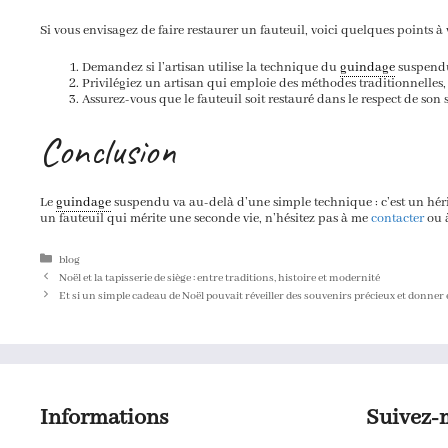
Si vous envisagez de faire restaurer un fauteuil, voici quelques points à v
Demandez si l’artisan utilise la technique du
guindage
suspend
Privilégiez un artisan qui emploie des méthodes traditionnelles, 
Assurez-vous que le fauteuil soit restauré dans le respect de son s
Conclusion
Le
guindage
suspendu va au-delà d’une simple technique : c’est un héri
un fauteuil qui mérite une seconde vie, n’hésitez pas à me
contacter
ou 
Catégories
blog
Noël et la tapisserie de siège : entre traditions, histoire et modernité
Et si un simple cadeau de Noël pouvait réveiller des souvenirs précieux et donner
Informations
Suivez-