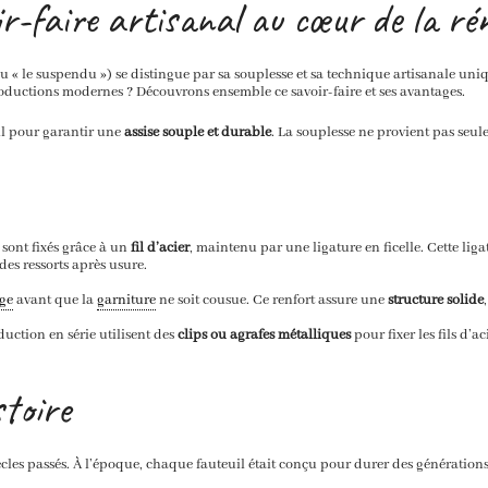
r-faire artisanal au cœur de la rén
u « le suspendu ») se distingue par sa souplesse et sa technique artisanale uniqu
roductions modernes ? Découvrons ensemble ce savoir-faire et ses avantages.
il pour garantir une
assise souple et durable
. La souplesse ne provient pas seu
 sont fixés grâce à un
fil d’acier
, maintenu par une ligature en ficelle. Cette lig
n des ressorts après usure.
ge
avant que la
garniture
ne soit cousue. Ce renfort assure une
structure solide
duction en série utilisent des
clips ou agrafes métalliques
pour fixer les fils d’a
toire
les passés. À l’époque, chaque fauteuil était conçu pour durer des générations. Le