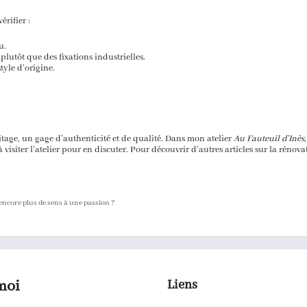
érifier :
u.
plutôt que des fixations industrielles.
tyle d’origine.
tage, un gage d’authenticité et de qualité. Dans mon atelier
Au Fauteuil d’Inès
à visiter l’atelier pour en discuter. Pour découvrir d’autres articles sur la rénova
 encore plus de sens à une passion ?
moi
Liens