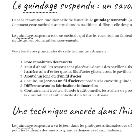
Le
guindage
suspendu : un savoi
Dans la rénovation traditionnelle de fauteuils, le
guindage
suspendu
(o
Comment cette méthode, ancrée dans les traditions, diffère-t-elle des p
Le
guindage
suspendu est une méthode qui fixe les ressorts d’un fauteu
rigide qui empêcherait les mouvements.
Voici les étapes principales de cette technique artisanale :
Pose et maintien des ressorts
Tout d’abord, les ressorts sont placés au-dessus des pavillons. Ils
l’arrière
, afin d’éviter que les fils d’acier glissent sous le pavillo
Ajout d’un jonc ou d’un fil d’acier
Ensuite, un
jonc ou un fil d’acier
est posé sur la carre du
guinda
Différence avec les fabrications industrielles
Contrairement à cette méthode traditionnelle, les ateliers de pro
la durabilité ni l’authenticité d’un travail artisanal.
Une technique ancrée dans l’his
Le
guindage
suspendu a vu le jour dans les pratiques artisanales des sièc
pour les fauteuils destinés aux grandes demeures et aux châteaux.