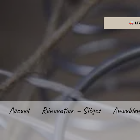
Aller
au
contenu
LI
Accueil
Rénovation – Sièges
Ameuble