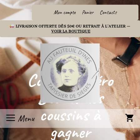
Aller
au
Mon compte
Panier
Contacts
contenu
LIVRAISON OFFERTE DÈS 50€ OU RETRAIT À L'ATELIER —
VOIR LA BOUTIQUE
Concours Zéro
Déchet des
coussins à
Menu
gagner