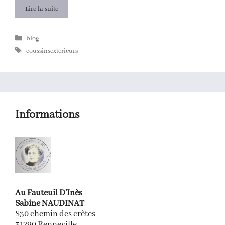
Lire la suite
Catégories
blog
Étiquettes
coussinsexterieurs
Informations
Au Fauteuil D'Inès
Sabine NAUDINAT
830 chemin des crêtes
31290 Renneville