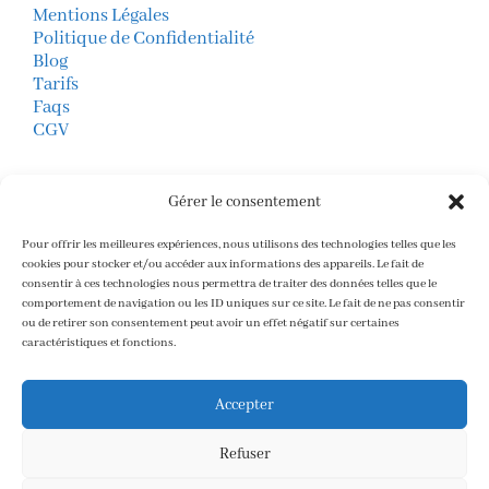
Mentions Légales
Politique de Confidentialité
Blog
Tarifs
Faqs
CGV
Mode de Paiements
Gérer le consentement
virement bancaire
CB (boutique en ligne)
Pour offrir les meilleures expériences, nous utilisons des technologies telles que les
Paypal
cookies pour stocker et/ou accéder aux informations des appareils. Le fait de
consentir à ces technologies nous permettra de traiter des données telles que le
Stripe
comportement de navigation ou les ID uniques sur ce site. Le fait de ne pas consentir
ou de retirer son consentement peut avoir un effet négatif sur certaines
caractéristiques et fonctions.
Avis
Accepter
Refuser