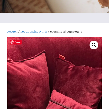
Accueil
/
Les Coussins D'Inès
/ coussins velours Rouge
Save