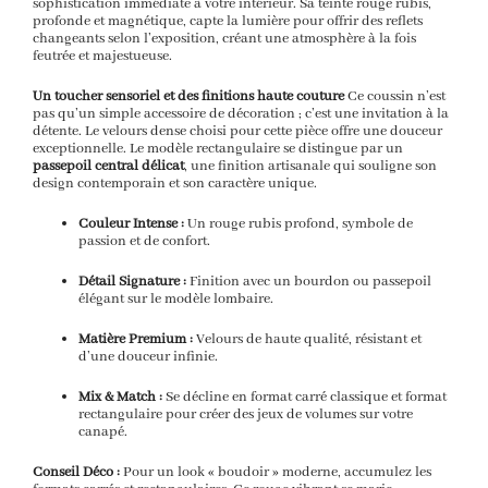
sophistication immédiate à votre intérieur. Sa teinte rouge rubis,
profonde et magnétique, capte la lumière pour offrir des reflets
changeants selon l’exposition, créant une atmosphère à la fois
feutrée et majestueuse.
Un toucher sensoriel et des finitions haute couture
Ce coussin n’est
pas qu’un simple accessoire de décoration ; c’est une invitation à la
détente. Le velours dense choisi pour cette pièce offre une douceur
exceptionnelle. Le modèle rectangulaire se distingue par un
passepoil central délicat
, une finition artisanale qui souligne son
design contemporain et son caractère unique.
Couleur Intense :
Un rouge rubis profond, symbole de
passion et de confort.
Détail Signature :
Finition avec un bourdon ou passepoil
élégant sur le modèle lombaire.
Matière Premium :
Velours de haute qualité, résistant et
d’une douceur infinie.
Mix & Match :
Se décline en format carré classique et format
rectangulaire pour créer des jeux de volumes sur votre
canapé.
Conseil Déco :
Pour un look « boudoir » moderne, accumulez les