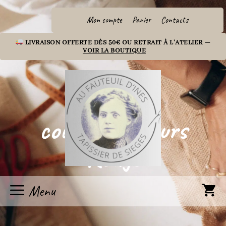
Aller
au
Mon compte
Panier
Contacts
contenu
LIVRAISON OFFERTE DÈS 50€ OU RETRAIT À L'ATELIER —
VOIR LA BOUTIQUE
coussins velours
Rouge
Menu