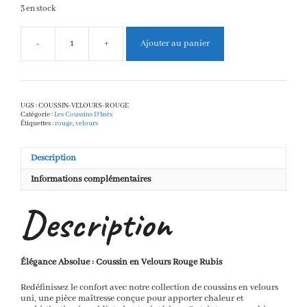
3 en stock
-
+
Ajouter au panier
quantité
de
coussins
velours
Rouge
UGS :
COUSSIN-VELOURS-ROUGE
Catégorie :
Les Coussins D'Inès
Étiquettes :
rouge
,
velours
Description
Informations complémentaires
Description
Élégance Absolue : Coussin en Velours Rouge Rubis
Redéfinissez le confort avec notre collection de coussins en velours
uni, une pièce maîtresse conçue pour apporter chaleur et